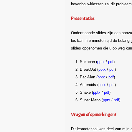
bovenbouwklassen zal dit probleem
Presentaties
Onderstaande slides zijn een aanvul
les kan in 5 minuten tijd de belangri
slides opgenomen die u op weg kun
Sokoban (
pptx
/
pdf
)
BreakOut (
pptx
/
pdf
)
Pac-Man (
pptx
/
pdf
)
Asteroids (
pptx
/
pdf
)
Snake (
pptx
/
pdf
)
Super Mario (
pptx
/
pdf
)
Vragen of opmerkingen?
Dit lesmateriaal was deel van mijn 